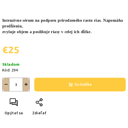
Intenzívne sérum na podporu prirodzeného rastu rias. Napomáha
predĺženiu,
zvyšuje objem a posilňuje riasy v celej ich dĺžke.
€25
Jednotková
Skladom
cena:
Kód:
294
−
+
Do košíka
Opýtať sa
Zdieľať