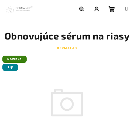
Prejsť
na
obsah
Nákupn
Hľadať
Prihlásenie
Obnovujúce sérum na riasy
košík
DERMALAB
Novinka
Tip