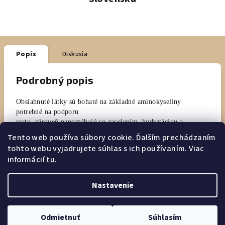
Popis
Diskusia
Podrobný popis
Obsiahnuté látky sú bohaté na základné aminokyseliny
potrebné na podporu
rastu, zároveň napomáhajú so zacelením, hydratáciou a
regeneráciou chĺpkov.
Tento web používa súbory cookie. Ďalším prechádzaním
Sérum na pokožke zanecháva hodvábny pocit a príjemnú vôňu
tohto webu vyjadrujete súhlas s ich používaním. Viac
damašskej ruže.
informácií
tu
.
Nastavenie
Z
Copyright 2026
Dermalab eshop
. Všetky práva vyhradené.
á
Odmietnuť
Súhlasím