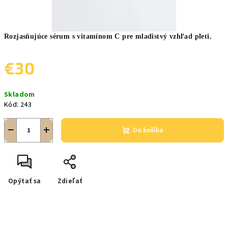
Rozjasňujúce sérum s vitamínom C pre mladistvý vzhľad pleti.
€30
Jednotková
Skladom
cena:
Kód:
243
−
+
Do košíka
Opýtať sa
Zdieľať