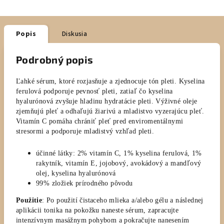
Popis
Diskusia
Podrobný popis
Ľahké sérum, ktoré rozjasňuje a zjednocuje tón pleti. Kyselina
ferulová podporuje pevnosť pleti, zatiaľ čo kyselina
hyalurónová zvyšuje hladinu hydratácie pleti. Výživné oleje
zjemňujú pleť a odhaľujú žiarivú a mladistvo vyzerajúcu pleť.
Vitamín C pomáha chrániť pleť pred enviromentálnymi
stresormi a podporuje mladistvý vzhľad pleti.
účinné látky: 2% vitamín C, 1% kyselina ferulová, 1%
rakytník, vitamín E, jojobový, avokádový a mandľový
olej, kyselina hyalurónová
99% zložiek prírodného pôvodu
Použitie
:
Po použití čistaceho mlieka a/alebo gélu a následnej
aplikácii tonika na pokožku naneste sérum, zapracujte
intenzívnym masážnym pohybom a pokračujte nanesením