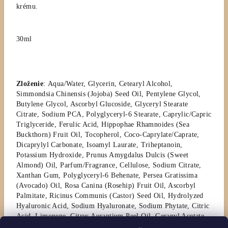
krému.
30ml
Zloženie
:
Aqua/Water, Glycerin, Cetearyl Alcohol,
Simmondsia Chinensis (Jojoba) Seed Oil, Pentylene Glycol,
Butylene Glycol, Ascorbyl Glucoside, Glyceryl Stearate
Citrate, Sodium PCA, Polyglyceryl-6 Stearate, Caprylic/Capric
Triglyceride, Ferulic Acid, Hippophae Rhamnoides (Sea
Buckthorn) Fruit Oil, Tocopherol, Coco-Caprylate/Caprate,
Dicaprylyl Carbonate, Isoamyl Laurate, Triheptanoin,
Potassium Hydroxide, Prunus Amygdalus Dulcis (Sweet
Almond) Oil, Parfum/Fragrance, Cellulose, Sodium Citrate,
Xanthan Gum, Polyglyceryl-6 Behenate, Persea Gratissima
(Avocado) Oil, Rosa Canina (Rosehip) Fruit Oil, Ascorbyl
Palmitate, Ricinus Communis (Castor) Seed Oil, Hydrolyzed
Hyaluronic Acid, Sodium Hyaluronate, Sodium Phytate, Citric
Acid, Limonene, Citrus Aurantium Peel Oil, Geranyl Acetate,
Citrus Limon Peel Oil, Linalool, Pinene, Geraniol,