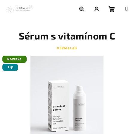
Prejsť
na
obsah
Nákupn
Hľadať
Prihlásenie
Sérum s vitamínom C
košík
DERMALAB
Novinka
Tip